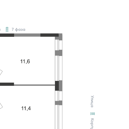
а
7 фаза
Улица
Корпус 4