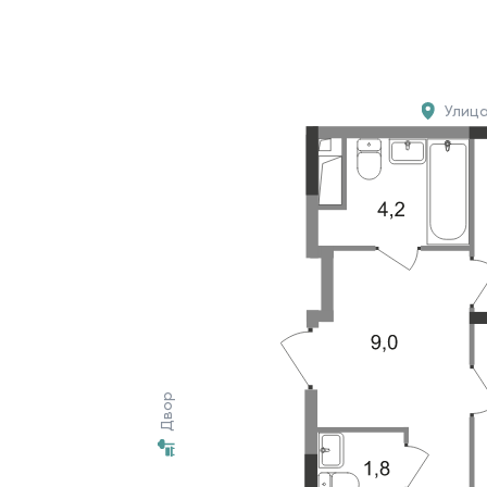
Улиц
Двор