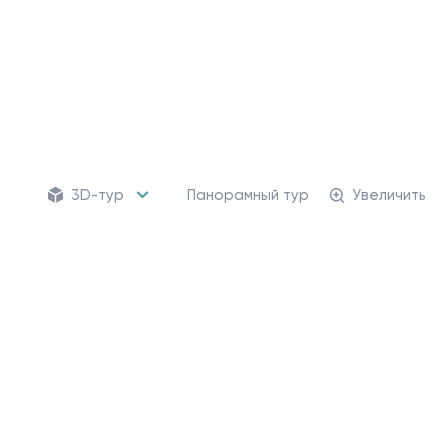
3D-тур
Панорамный тур
Увеличить
162 кладовых
Кладовые помещени
от 470 226 ₽
Для хранения сезонных
и крупногабаритных вещей