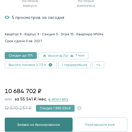
На плане
На плане
корпуса
комплекса
5 просмотров за сегодня
Квартал 9
Корпус 3
Секция 3
Этаж 15
Квартира №694
Срок сдачи II кв. 2027
7 мин
Скидки до 15%
Филатов Луг
1 гардеробная
+4
Высота потолка 2,73 м
10684702
10 684 702
₽
или
за
55 541
₽/мес.
в ипотеку
12 570 237 ₽
Скидка 1 885 536 ₽
Заявка на бронирование
Перезвоните мне