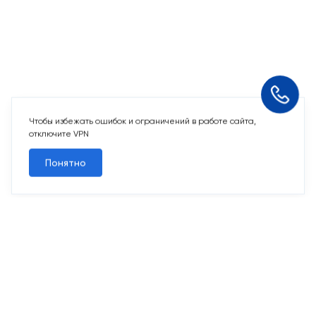
Чтобы избежать ошибок и ограничений в работе сайта,
отключите VPN
Понятно
10 свободных мест
Машино-места
от 2 424 715 ₽
Парковочное место для машины