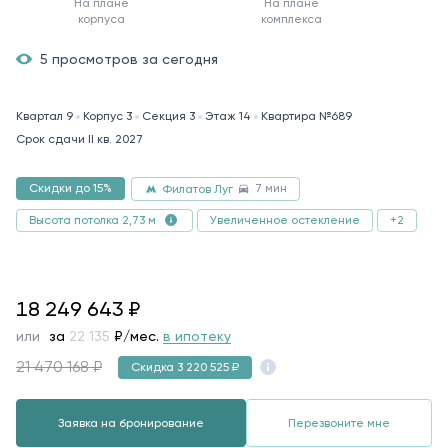
На плане
На плане
корпуса
комплекса
5 просмотров за сегодня
Квартал 9
Корпус 3
Секция 3
Этаж 14
Квартира №689
Срок сдачи II кв. 2027
7 мин
Скидки до 15%
Филатов Луг
Увеличенное остекление
+2
Высота потолка 2,73 м
18249643
18 249 643
₽
или
за
94 866
₽/мес.
в ипотеку
21 470 168 ₽
Скидка 3 220 525 ₽
Заявка на бронирование
Перезвоните мне