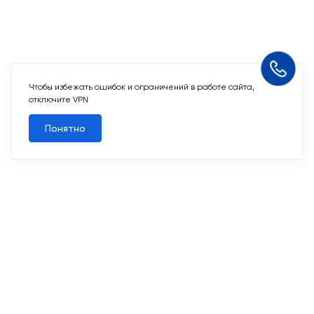
Чтобы избежать ошибок и ограничений в работе сайта,
Похожие квартиры
отключите VPN
Понятно
Все квартиры
Похожие квартиры
2
1-комн. 45,3 м
Срок сдачи II кв. 2027
Переделкино Ближнее