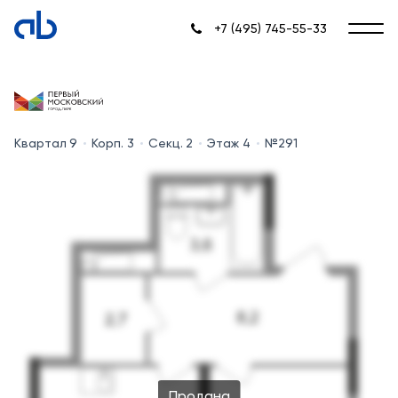
+7 (495) 745-55-33
Квартал 9
Корп. 3
Секц. 2
Этаж 4
№291
Продана