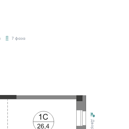
а
7 фаза
Двор