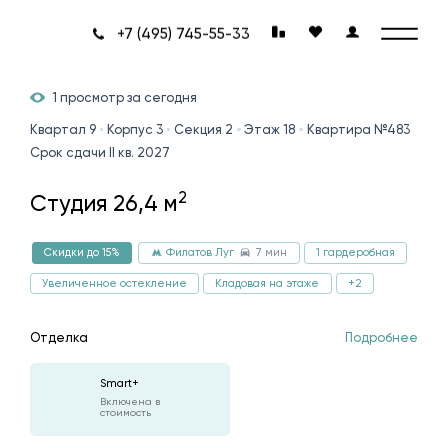
+7 (495) 745-55-33
1 просмотр за сегодня
Квартал 9
Корпус 3
Секция 2
Этаж 18
Квартира №483
Срок сдачи II кв. 2027
2
Студия 26,4 м
7 мин
1 гардеробная
Скидки до 15%
Филатов Луг
Увеличенное остекление
Кладовая на этаже
+2
Отделка
Подробнее
Smart+
Включена в
стоимость