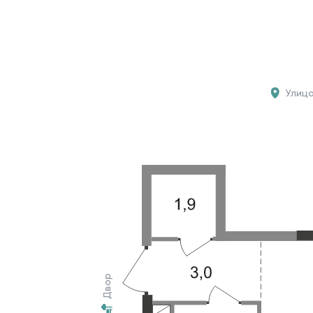
Улиц
Двор