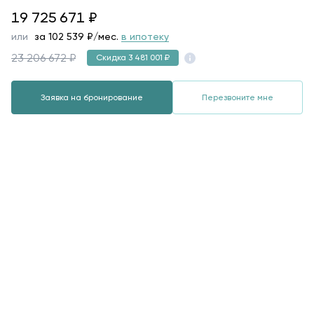
19725671
19 725 671
₽
или
за
102 539
₽/мес.
в ипотеку
23 206 672 ₽
Скидка 3 481 001 ₽
Заявка на бронирование
Перезвоните мне