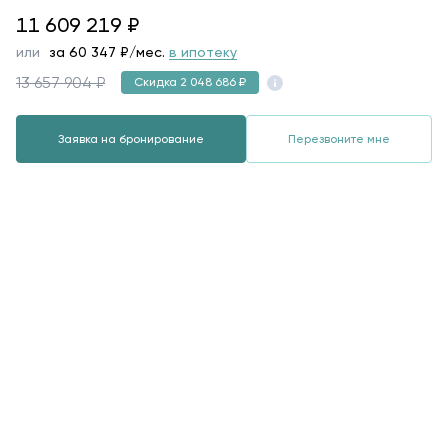
11609219
11 609 219
₽
или
за
60 347
₽/мес.
в ипотеку
13 657 904 ₽
Скидка 2 048 686 ₽
Заявка на бронирование
Перезвоните мне