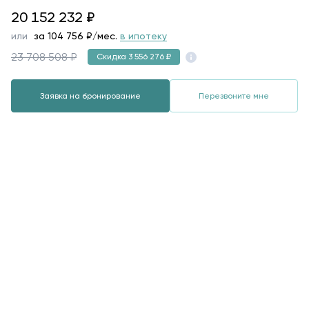
20152232
20 152 232
₽
или
за
104 756
₽/мес.
в ипотеку
23 708 508 ₽
Скидка 3 556 276 ₽
Заявка на бронирование
Перезвоните мне