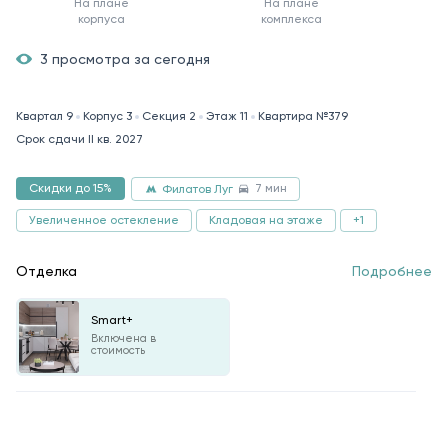
На плане
На плане
корпуса
комплекса
3 просмотра за сегодня
Квартал 9
Корпус 3
Секция 2
Этаж 11
Квартира №379
Срок сдачи II кв. 2027
7 мин
Скидки до 15%
Филатов Луг
Увеличенное остекление
Кладовая на этаже
+1
Отделка
Подробнее
Smart+
Включена в
стоимость