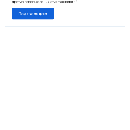
против использования этих технологий.
Подтверждаю
10 свободных мест
Машино-места
от 2 424 715 ₽
Парковочное место для машины
Выбрать машино-место