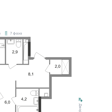
а
7 фаза
Двор