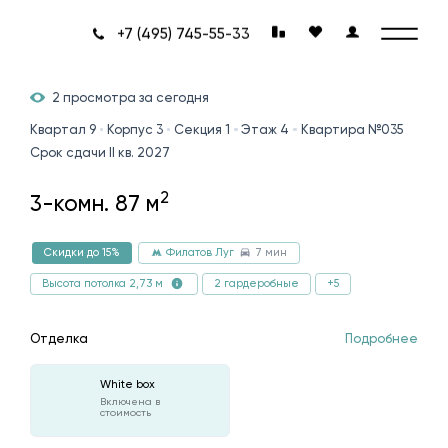
+7 (495) 745-55-33
2 просмотра за сегодня
Квартал 9
Корпус 3
Секция 1
Этаж 4
Квартира №035
Срок сдачи II кв. 2027
2
3-комн. 87 м
7 мин
Скидки до 15%
Филатов Луг
2 гардеробные
+5
Высота потолка 2,73 м
Отделка
Подробнее
White box
Включена в
стоимость