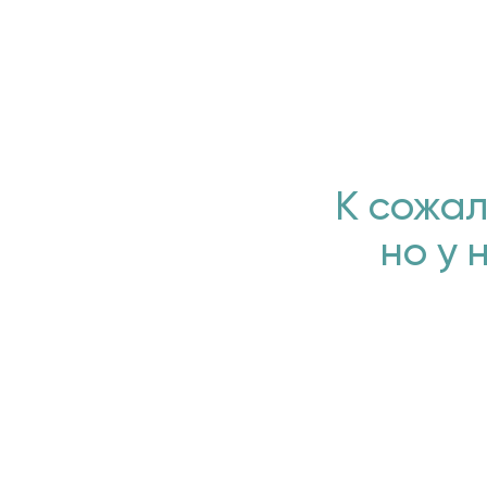
К сожал
но у 