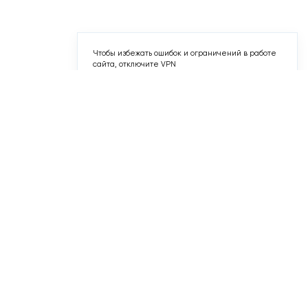
сайта, отключите VPN
Понятно
1
7
2
2-комн. 57,7 м
Срок сдачи II кв. 2027
Первый Московский
18/19
№474
Квартал 9
Корп. 3
Секц. 2
Этаж 18/19
№485