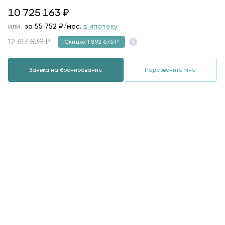
10725163
10 725 163
₽
или
за
55 752
₽/мес.
в ипотеку
12 617 839 ₽
Скидка 1 892 676 ₽
Заявка на бронирование
Перезвоните мне