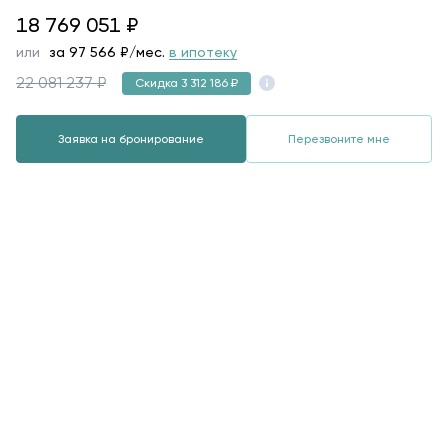
18769051
18 769 051
₽
или
за
97 566
₽/мес.
в ипотеку
22 081 237 ₽
Скидка 3 312 186 ₽
Заявка на бронирование
Перезвоните мне