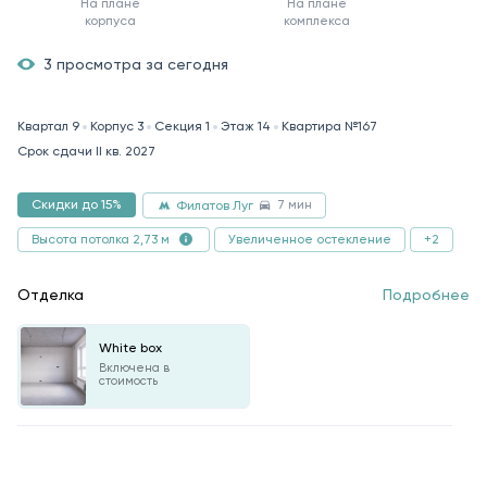
На плане
На плане
корпуса
комплекса
3 просмотра за сегодня
Квартал 9
Корпус 3
Секция 1
Этаж 14
Квартира №167
Срок сдачи II кв. 2027
7 мин
Скидки до 15%
Филатов Луг
Увеличенное остекление
+2
Высота потолка 2,73 м
Отделка
Подробнее
White box
Включена в
стоимость