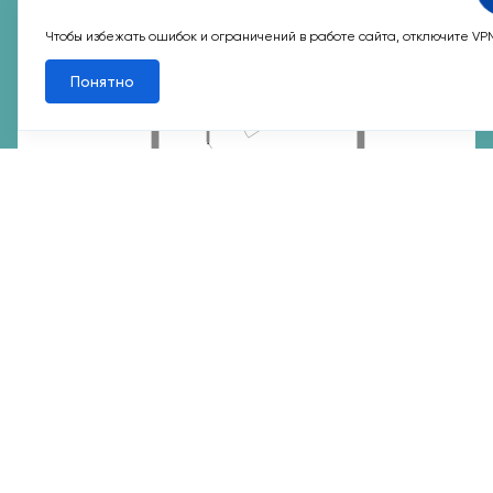
Квартал 9
Корп. 3
Секц. 2
Этаж 15/19
№445
Чтобы избежать ошибок и ограничений в работе сайта, отключите VP
Понятно
7 мин
Филатов Луг
20 605 358 ₽