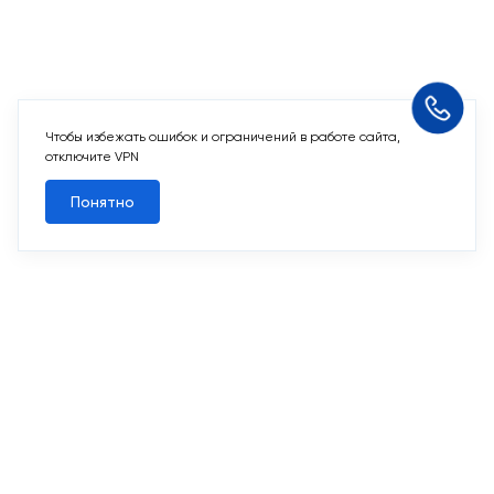
отключите VPN
Понятно
Мы используем
cookie-файлы
и другие аналогичные
Похожие квартиры
технологии. Пользуясь данным сайтом, Вы не возражаете
против использования этих технологий.
Все квартиры
Подтверждаю
Похожие квартиры
2
3-комн. 87 м
Срок сдачи II кв. 2027
Первый Московский