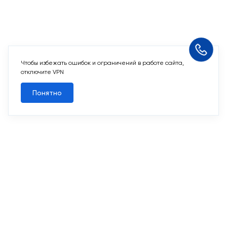
Чтобы избежать ошибок и ограничений в работе сайта,
Похожие квартиры
отключите VPN
Понятно
Все квартиры
Похожие квартиры
2
3-комн. 80,7 м
Срок сдачи II кв. 2027
Переделкино Ближнее