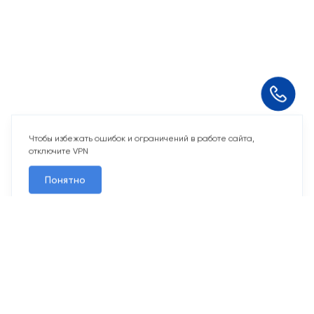
Чтобы избежать ошибок и ограничений в работе сайта,
отключите VPN
Понятно
10 свободных мест
Машино-места
от 2 424 715 ₽
Парковочное место для машины