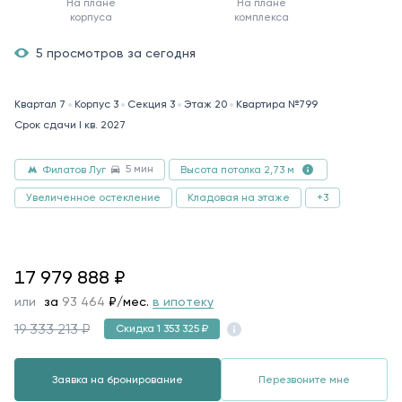
На плане
На плане
корпуса
комплекса
5 просмотров за сегодня
Квартал 7
Корпус 3
Секция 3
Этаж 20
Квартира №799
Срок сдачи I кв. 2027
5 мин
Филатов Луг
Высота потолка 2,73 м
Увеличенное остекление
Кладовая на этаже
+3
17979888
17 979 888
₽
или
за
93 464
₽/мес.
в ипотеку
19 333 213 ₽
Скидка 1 353 325 ₽
Заявка на бронирование
Перезвоните мне