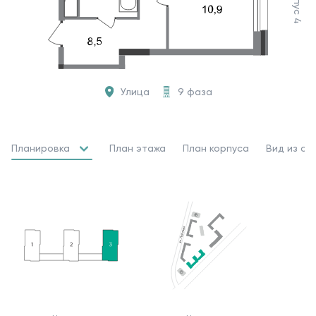
Корпус 4
Улица
9 фаза
Планировка
План этажа
План корпуса
Вид из ок