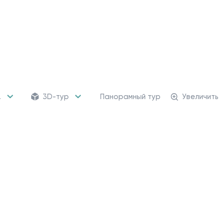
.
3D-тур
Панорамный тур
Увеличить
158 кладовых
Кладовые помещени
от 483 989 ₽
Для хранения сезонных
и крупногабаритных вещей