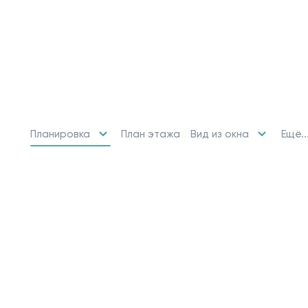
Планировка
Вид из окна
Ещё..
План этажа
10 свободных мест
Машино-места
от 2 424 715 ₽
Парковочное место для машины