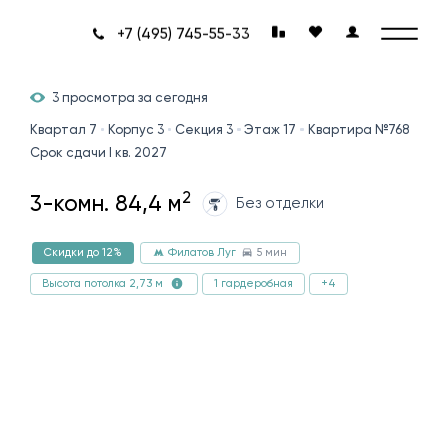
+7 (495) 745-55-33
3 просмотра за сегодня
Квартал 7
Корпус 3
Секция 3
Этаж 17
Квартира №768
Срок сдачи I кв. 2027
2
3-комн. 84,4 м
Без отделки
5 мин
Скидки до 12%
Филатов Луг
1 гардеробная
+4
Высота потолка 2,73 м