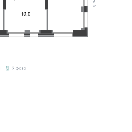
а
9 фаза