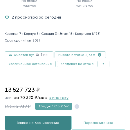
На плане
На плане
корпуса
комплекса
2 просмотра за сегодня
Квартал 7
Корпус 3
Секция 3
Этаж 15
Квартира №731
Срок сдачи I кв. 2027
5 мин
Филатов Луг
Высота потолка 2,73 м
Увеличенное остекление
Кладовая на этаже
+1
13527723
13 527 723
₽
или
за
70 320
₽/мес.
в ипотеку
14 545 939 ₽
Скидка 1 018 216 ₽
Заявка на бронирование
Перезвоните мне