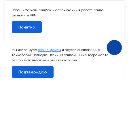
Чтобы избежать ошибок и ограничений в работе сайта,
отключите VPN
Понятно
Мы используем
cookie-файлы
и другие аналогичные
технологии. Пользуясь данным сайтом, Вы не возражаете
против использования этих технологий.
Подтверждаю
10 свободных мест
Машино-места
от 2 424 715 ₽