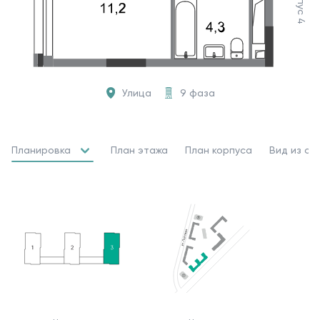
Корпус 4
Улица
9 фаза
Планировка
План этажа
План корпуса
Вид из ок