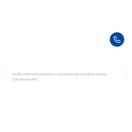
Чтобы избежать ошибок и ограничений в работе сайта,
отключите VPN
Понятно
10 свободных мест
Машино-места
от 2 424 715 ₽
Парковочное место для машины