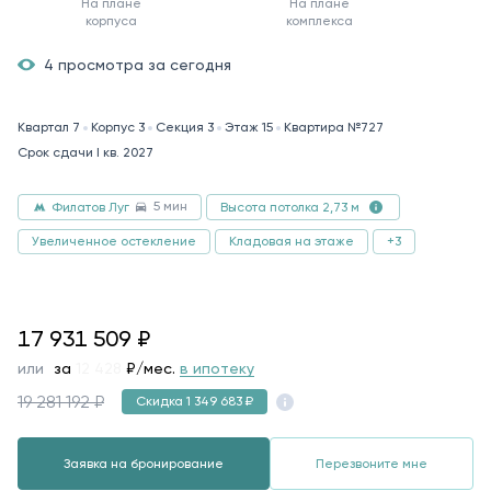
На плане
На плане
корпуса
комплекса
4 просмотра за сегодня
Квартал 7
Корпус 3
Секция 3
Этаж 15
Квартира №727
Срок сдачи I кв. 2027
5 мин
Филатов Луг
Высота потолка 2,73 м
Увеличенное остекление
Кладовая на этаже
+3
17931509
17 931 509
₽
или
за
93 212
₽/мес.
в ипотеку
19 281 192 ₽
Скидка 1 349 683 ₽
Заявка на бронирование
Перезвоните мне