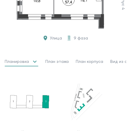
Корпус 4
Улица
9 фаза
Планировка
План этажа
План корпуса
Вид из ок