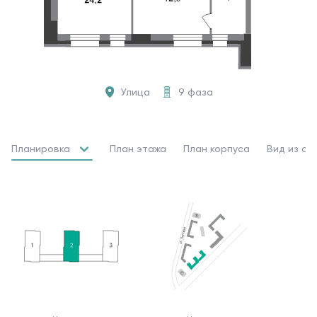
Улица
9 фаза
Планировка
План этажа
План корпуса
Вид из ок