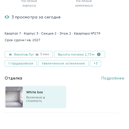
На плане
На плане
корпуса
комплекса
3 просмотра за сегодня
Квартал 7
Корпус 3
Секция 2
Этаж 2
Квартира №279
Срок сдачи I кв. 2027
5 мин
Филатов Луг
Высота потолка 2,73 м
1 гардеробная
Увеличенное остекление
+3
Отделка
Подробнее
White box
Включена в
стоимость