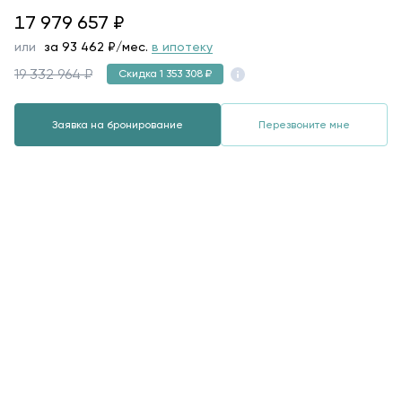
17979657
17 979 657
₽
или
за
93 462
₽/мес.
в ипотеку
19 332 964 ₽
Скидка 1 353 308 ₽
Заявка на бронирование
Перезвоните мне