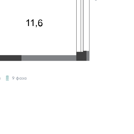
а
9 фаза