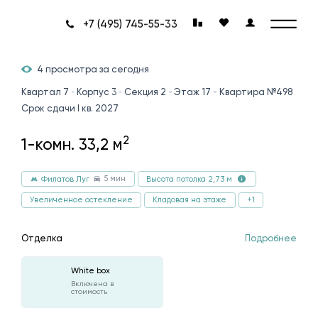
+7 (495) 745-55-33
4 просмотра за сегодня
Квартал 7
Корпус 3
Секция 2
Этаж 17
Квартира №498
Срок сдачи I кв. 2027
2
1-комн. 33,2 м
5 мин
Филатов Луг
Высота потолка 2,73 м
Увеличенное остекление
Кладовая на этаже
+1
Отделка
Подробнее
White box
Включена в
стоимость