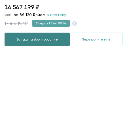
16567199
16 567 199
₽
или
за
86 120
₽/мес.
в ипотеку
17 814 192 ₽
Скидка 1 246 993 ₽
Заявка на бронирование
Перезвоните мне