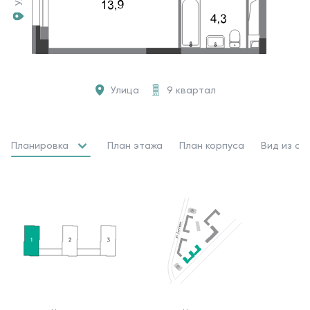
Улица
9 квартал
Планировка
План этажа
План корпуса
Вид из ок