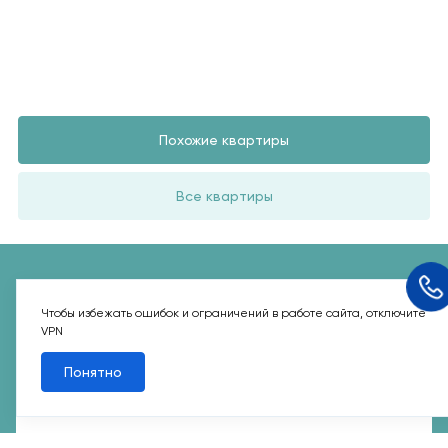
Похожие квартиры
Все квартиры
Похожие квартиры
Чтобы избежать ошибок и ограничений в работе сайта, отключите
VPN
Понятно
2
3-комн. 78 м
Срок сдачи II кв. 2027
Переделкино Ближнее