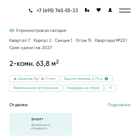
+7 (495) 745-55-33
5 просмотров за сегодня
Квартал 7
Корпус 3
Секция 1
Этаж 15
Квартира №201
Срок сдачи I кв. 2027
2
2-комн. 63,8 м
5 мин
Филатов Луг
Высота потолка 2,73 м
Увеличенное остекление
Кладовая на этаже
+1
Отделка
Подробнее
Smart+
Включена в
стоимость