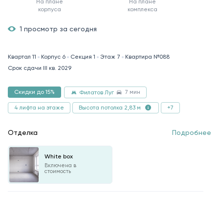
На плане
На плане
корпуса
комплекса
1 просмотр за сегодня
Квартал 11
Корпус 6
Секция 1
Этаж 7
Квартира №088
Срок сдачи III кв. 2029
7 мин
Скидки до 15%
Филатов Луг
4 лифта на этаже
+7
Высота потолка 2,83 м
Отделка
Подробнее
White box
Включена в
стоимость