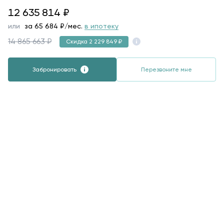
12635814
12 635 814
₽
или
за
65 684
₽/мес.
в ипотеку
14 865 663 ₽
Скидка 2 229 849 ₽
Забронировать
Перезвоните мне