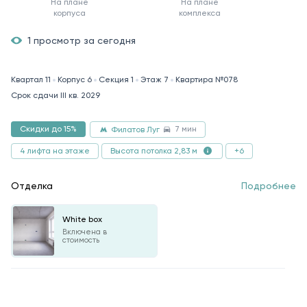
На плане
На плане
корпуса
комплекса
1 просмотр за сегодня
Квартал 11
Корпус 6
Секция 1
Этаж 7
Квартира №078
Срок сдачи III кв. 2029
7 мин
Скидки до 15%
Филатов Луг
4 лифта на этаже
+6
Высота потолка 2,83 м
Отделка
Подробнее
White box
Включена в
стоимость