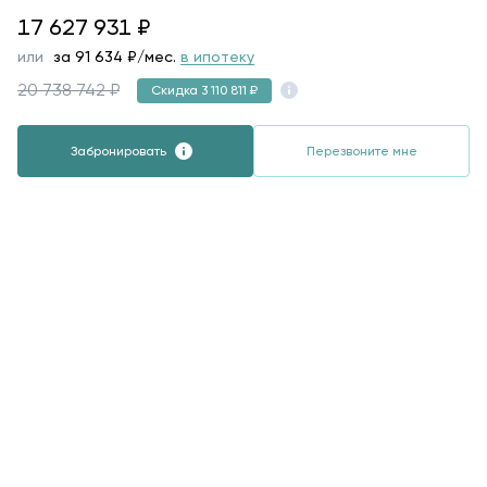
17627931
17 627 931
₽
или
за
91 634
₽/мес.
в ипотеку
20 738 742 ₽
Скидка 3 110 811 ₽
Забронировать
Перезвоните мне