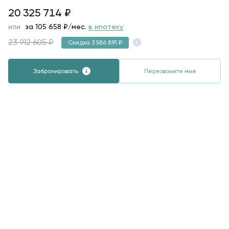
20325714
20 325 714
₽
или
за
105 658
₽/мес.
в ипотеку
23 912 605 ₽
Скидка 3 586 891 ₽
Забронировать
Перезвоните мне