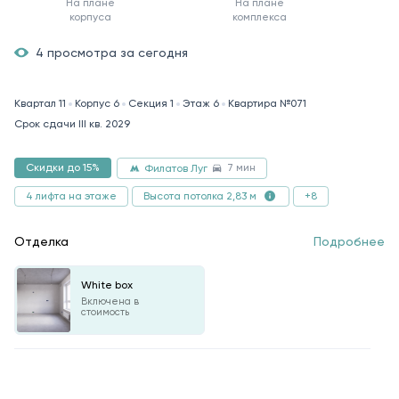
На плане
На плане
корпуса
комплекса
4 просмотра за сегодня
Квартал 11
Корпус 6
Секция 1
Этаж 6
Квартира №071
Срок сдачи III кв. 2029
7 мин
Скидки до 15%
Филатов Луг
4 лифта на этаже
+8
Высота потолка 2,83 м
Отделка
Подробнее
White box
Включена в
стоимость