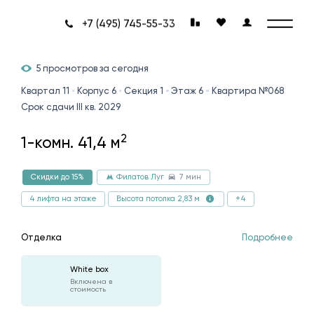
+7 (495) 745-55-33
5 просмотров за сегодня
Квартал 11
Корпус 6
Секция 1
Этаж 6
Квартира №068
Срок сдачи III кв. 2029
2
1-комн. 41,4 м
7 мин
Скидки до 15%
Филатов Луг
4 лифта на этаже
+4
Высота потолка 2,83 м
Отделка
Подробнее
White box
Включена в
стоимость