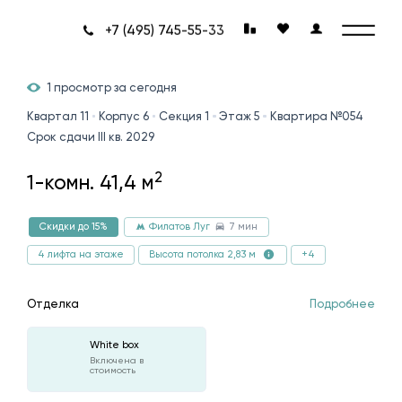
+7 (495) 745-55-33
1 просмотр за сегодня
Квартал 11
Корпус 6
Секция 1
Этаж 5
Квартира №054
Срок сдачи III кв. 2029
2
1-комн. 41,4 м
7 мин
Скидки до 15%
Филатов Луг
4 лифта на этаже
+4
Высота потолка 2,83 м
Отделка
Подробнее
White box
Включена в
стоимость