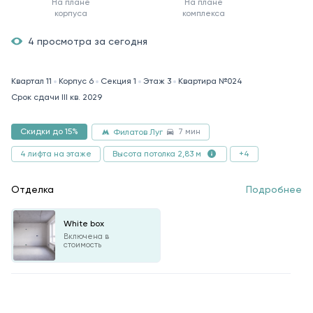
На плане
На плане
корпуса
комплекса
4 просмотра за сегодня
Квартал 11
Корпус 6
Секция 1
Этаж 3
Квартира №024
Срок сдачи III кв. 2029
7 мин
Скидки до 15%
Филатов Луг
4 лифта на этаже
+4
Высота потолка 2,83 м
Отделка
Подробнее
White box
Включена в
стоимость