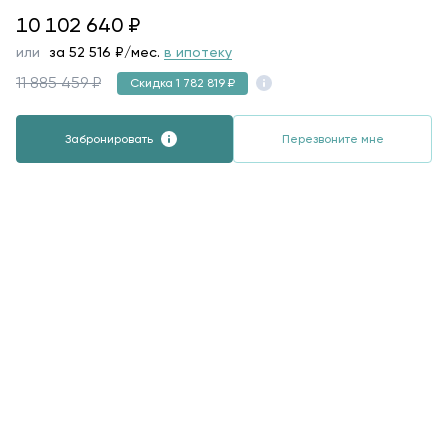
10102640
10 102 640
₽
или
за
52 516
₽/мес.
в ипотеку
11 885 459 ₽
Скидка 1 782 819 ₽
Забронировать
Перезвоните мне