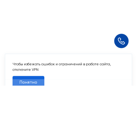
Чтобы избежать ошибок и ограничений в работе сайта,
отключите VPN
Понятно
Мы используем
cookie-файлы
и другие аналогичные
технологии. Пользуясь данным сайтом, Вы не возражаете
против использования этих технологий.
Подтверждаю
10 свободных мест
Машино-места
от 2 424 715 ₽
Парковочное место для машины