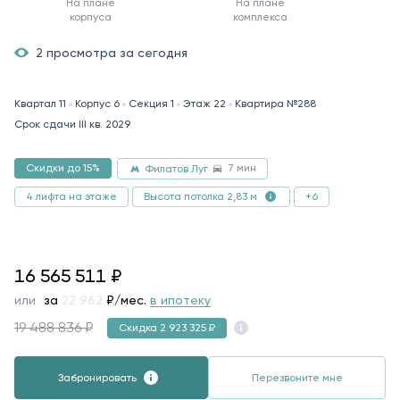
На плане
На плане
корпуса
комплекса
2 просмотра за сегодня
Квартал 11
Корпус 6
Секция 1
Этаж 22
Квартира №288
Срок сдачи III кв. 2029
7 мин
Скидки до 15%
Филатов Луг
4 лифта на этаже
+6
Высота потолка 2,83 м
16565511
16 565 511
₽
или
за
86 111
₽/мес.
в ипотеку
19 488 836 ₽
Скидка 2 923 325 ₽
Забронировать
Перезвоните мне