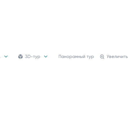
.
3D-тур
Панорамный тур
Увеличить
162 кладовых
Кладовые помещени
от 470 226 ₽
Для хранения сезонных
и крупногабаритных вещей