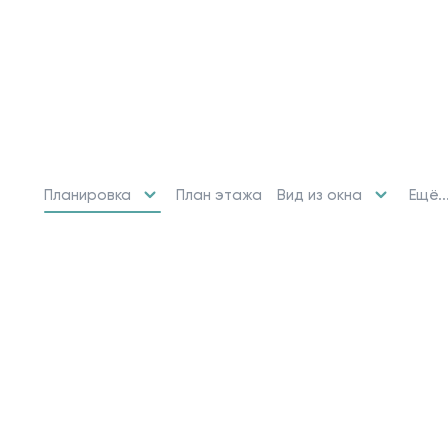
Планировка
Вид из окна
Ещё..
План этажа
10 свободных мест
Машино-места
от 2 424 715 ₽
Парковочное место для машины