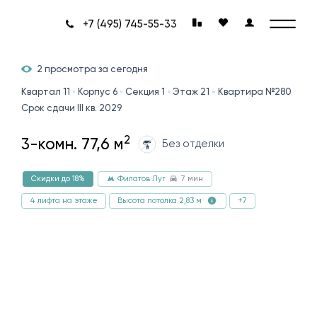
+7 (495) 745-55-33
2 просмотра за сегодня
Квартал 11
Корпус 6
Секция 1
Этаж 21
Квартира №280
Срок сдачи III кв. 2029
2
3-комн. 77,6 м
Без отделки
7 мин
Скидки до 18%
Филатов Луг
4 лифта на этаже
+7
Высота потолка 2,83 м