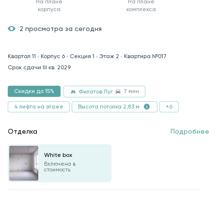
На плане
На плане
корпуса
комплекса
2 просмотра за сегодня
Квартал 11
Корпус 6
Секция 1
Этаж 2
Квартира №017
Срок сдачи III кв. 2029
7 мин
Скидки до 15%
Филатов Луг
4 лифта на этаже
+6
Высота потолка 2,83 м
Отделка
Подробнее
White box
Включена в
стоимость