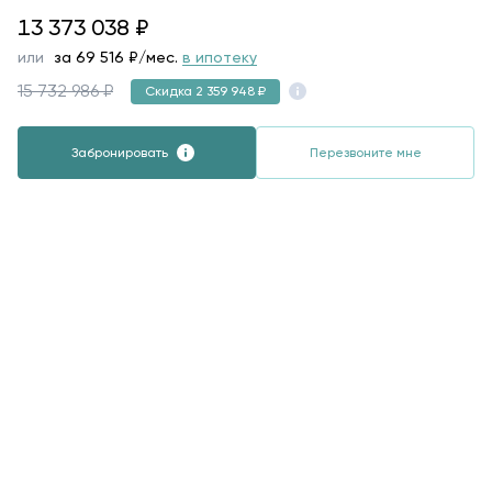
13373038
13 373 038
₽
или
за
69 516
₽/мес.
в ипотеку
15 732 986 ₽
Скидка 2 359 948 ₽
Забронировать
Перезвоните мне