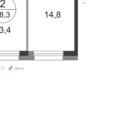
с 5
Двор