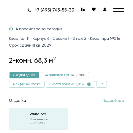
+7 (495) 745-55-33
4 просмотра за сегодня
Квартал 11
Корпус 6
Секция 1
Этаж 2
Квартира №016
Срок сдачи III кв. 2029
2
2-комн. 68,3 м
7 мин
Скидки до 15%
Филатов Луг
4 лифта на этаже
+6
Высота потолка 2,83 м
Отделка
Подробнее
White box
Включена в
стоимость