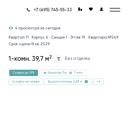
+7 (495) 745-55-33
4 просмотра за сегодня
Квартал 11
Корпус 6
Секция 1
Этаж 19
Квартира №249
Срок сдачи III кв. 2029
2
1-комн. 39,7 м
Без отделки
7 мин
Скидки до 15%
Филатов Луг
4 лифта на этаже
+6
Высота потолка 2,83 м