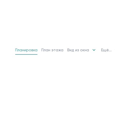
Вид из окна
Ещё...
Планировка
План этажа
10 свободных мест
Машино-места
от 2 424 715 ₽
Парковочное место для машины