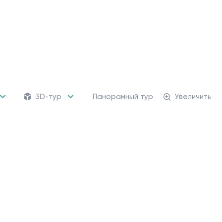
3D-тур
Панорамный тур
Увеличить
156 кладовых
Кладовые помещени
от 483 989 ₽
Для хранения сезонных
и крупногабаритных вещей