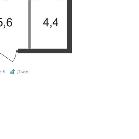
с 5
Двор