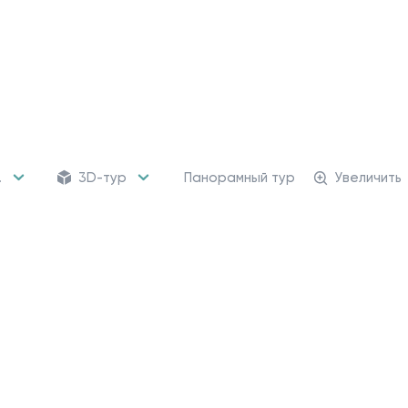
.
3D-тур
Панорамный тур
Увеличить
156 кладовых
Кладовые помещени
от 483 989 ₽
Для хранения сезонных
и крупногабаритных вещей