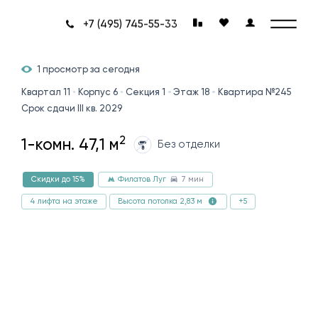
+7 (495) 745-55-33
1 просмотр за сегодня
Квартал 11
Корпус 6
Секция 1
Этаж 18
Квартира №245
Срок сдачи III кв. 2029
2
1-комн. 47,1 м
Без отделки
7 мин
Скидки до 15%
Филатов Луг
4 лифта на этаже
+5
Высота потолка 2,83 м