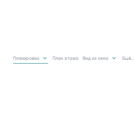
Планировка
Вид из окна
Ещё..
План этажа
10 свободных мест
Машино-места
от 2 424 715 ₽
Парковочное место для машины