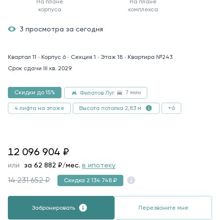
На плане
На плане
корпуса
комплекса
3 просмотра за сегодня
Квартал 11
Корпус 6
Секция 1
Этаж 18
Квартира №243
Срок сдачи III кв. 2029
7 мин
Скидки до 15%
Филатов Луг
4 лифта на этаже
+6
Высота потолка 2,83 м
12096904
12 096 904
₽
или
за
62 882
₽/мес.
в ипотеку
14 231 652 ₽
Скидка 2 134 748 ₽
Забронировать
Перезвоните мне