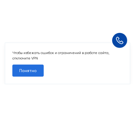
Чтобы избежать ошибок и ограничений в работе сайта,
отключите VPN
Понятно
10 свободных мест
Машино-места
от 2 424 715 ₽
Парковочное место для машины