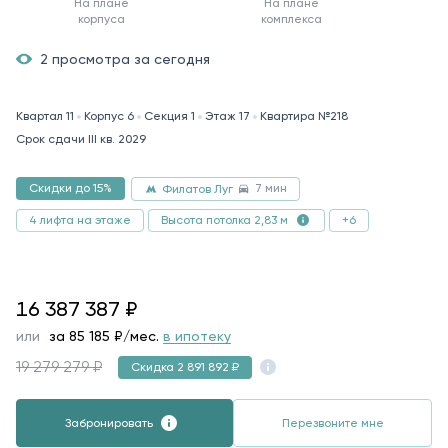
На плане
На плане
корпуса
комплекса
2 просмотра за сегодня
Квартал 11
Корпус 6
Секция 1
Этаж 17
Квартира №218
Срок сдачи III кв. 2029
7 мин
Скидки до 15%
Филатов Луг
4 лифта на этаже
+6
Высота потолка 2,83 м
16387387
16 387 387
₽
или
за
85 185
₽/мес.
в ипотеку
19 279 279 ₽
Скидка 2 891 892 ₽
Забронировать
Перезвоните мне