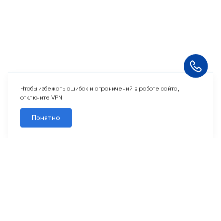
Чтобы избежать ошибок и ограничений в работе сайта,
отключите VPN
Понятно
10 свободных мест
Машино-места
от 2 424 715 ₽
Парковочное место для машины