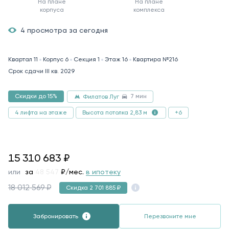
На плане
На плане
корпуса
комплекса
4 просмотра за сегодня
Квартал 11
Корпус 6
Секция 1
Этаж 16
Квартира №216
Срок сдачи III кв. 2029
7 мин
Скидки до 15%
Филатов Луг
4 лифта на этаже
+6
Высота потолка 2,83 м
15310683
15 310 683
₽
или
за
79 588
₽/мес.
в ипотеку
18 012 569 ₽
Скидка 2 701 885 ₽
Забронировать
Перезвоните мне