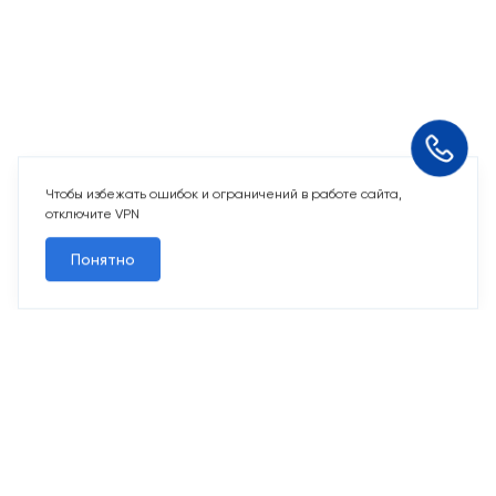
Чтобы избежать ошибок и ограничений в работе сайта,
отключите VPN
Понятно
10 свободных мест
Машино-места
от 2 424 715 ₽
Парковочное место для машины