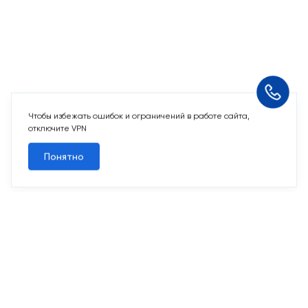
Чтобы избежать ошибок и ограничений в работе сайта,
отключите VPN
Понятно
10 свободных мест
Машино-места
от 2 424 715 ₽
Парковочное место для машины