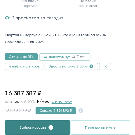
На плане
На плане
корпуса
комплекса
2 просмотра за сегодня
Квартал 11
Корпус 6
Секция 1
Этаж 16
Квартира №204
Срок сдачи III кв. 2029
7 мин
Скидки до 15%
Филатов Луг
4 лифта на этаже
+6
Высота потолка 2,83 м
16387387
16 387 387
₽
или
за
85 185
₽/мес.
в ипотеку
19 279 279 ₽
Скидка 2 891 892 ₽
Забронировать
Перезвоните мне