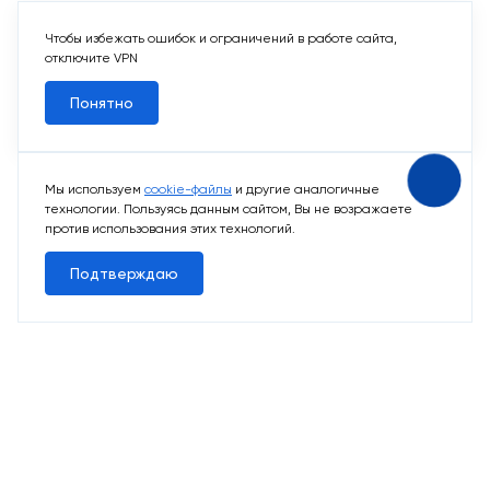
Чтобы избежать ошибок и ограничений в работе сайта,
отключите VPN
Понятно
Мы используем
cookie-файлы
и другие аналогичные
технологии. Пользуясь данным сайтом, Вы не возражаете
против использования этих технологий.
Подтверждаю
10 свободных мест
Машино-места
от 2 424 715 ₽