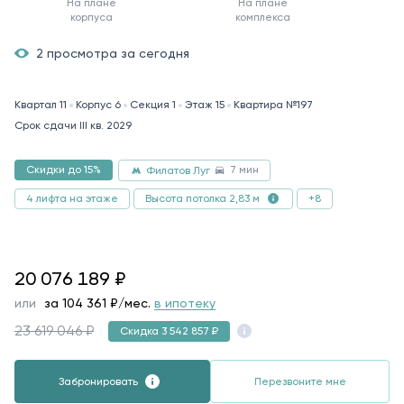
На плане
На плане
корпуса
комплекса
2 просмотра за сегодня
Квартал 11
Корпус 6
Секция 1
Этаж 15
Квартира №197
Срок сдачи III кв. 2029
7 мин
Скидки до 15%
Филатов Луг
4 лифта на этаже
+8
Высота потолка 2,83 м
20076189
20 076 189
₽
или
за
104 361
₽/мес.
в ипотеку
23 619 046 ₽
Скидка 3 542 857 ₽
Забронировать
Перезвоните мне