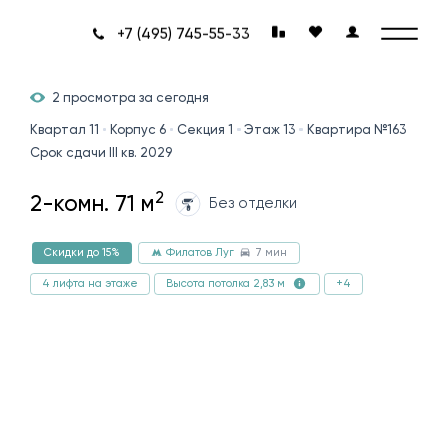
+7 (495) 745-55-33
2 просмотра за сегодня
Квартал 11
Корпус 6
Секция 1
Этаж 13
Квартира №163
Срок сдачи III кв. 2029
2
2-комн. 71 м
Без отделки
7 мин
Скидки до 15%
Филатов Луг
4 лифта на этаже
+4
Высота потолка 2,83 м