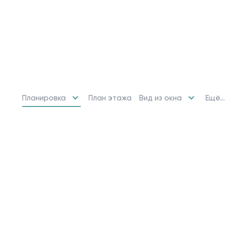
Планировка
Вид из окна
Ещё..
План этажа
10 свободных мест
Машино-места
от 2 424 715 ₽
Парковочное место для машины