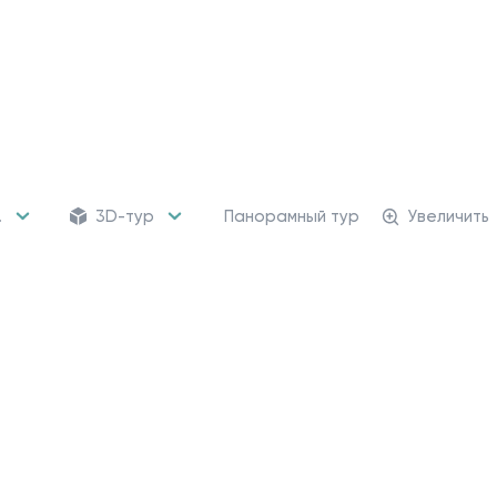
.
3D-тур
Панорамный тур
Увеличить
162 кладовых
Кладовые помещени
от 470 226 ₽
Для хранения сезонных
и крупногабаритных вещей