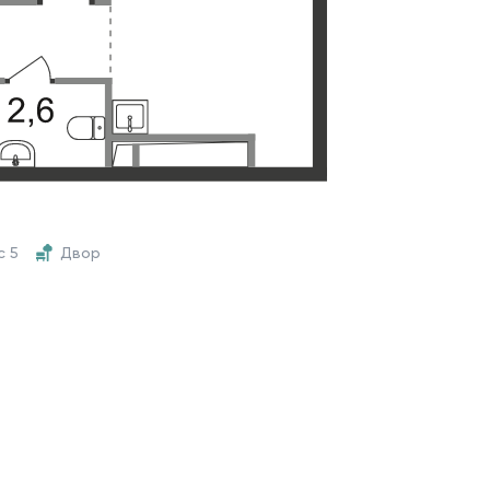
с 5
Двор