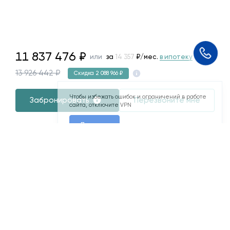
11837476
11 837 476
₽
или
за
61 534
₽/мес.
в ипотеку
Чтобы избежать ошибок и ограничений в работе
13 926 442 ₽
Скидка 2 088 966 ₽
сайта, отключите VPN
Понятно
Забронировать
Перезвоните мне
я