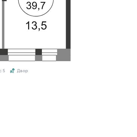
с 5
Двор