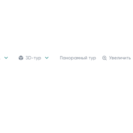
.
3D-тур
Панорамный тур
Увеличить
162 кладовых
Кладовые помещени
от 470 226 ₽
Для хранения сезонных
и крупногабаритных вещей