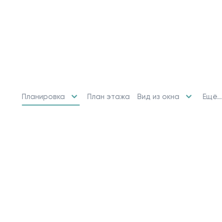
Планировка
Вид из окна
Ещё..
План этажа
10 свободных мест
Машино-места
от 2 424 715 ₽
Парковочное место для машины