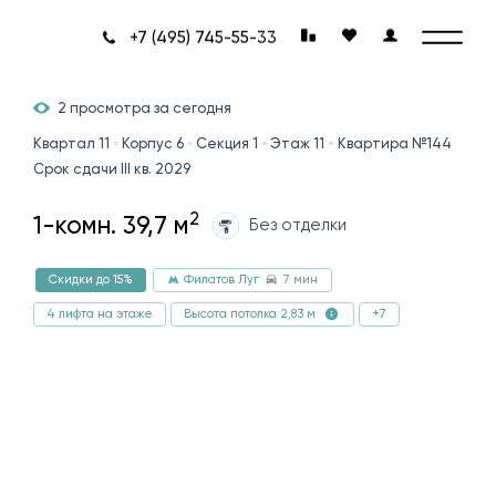
+7 (495) 745-55-33
2 просмотра за сегодня
Квартал 11
Корпус 6
Секция 1
Этаж 11
Квартира №144
Срок сдачи III кв. 2029
2
1-комн. 39,7 м
Без отделки
7 мин
Скидки до 15%
Филатов Луг
4 лифта на этаже
+7
Высота потолка 2,83 м