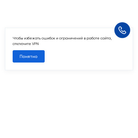
Чтобы избежать ошибок и ограничений в работе сайта,
Похожие квартиры
отключите VPN
Понятно
Все квартиры
Похожие квартиры
2
3-комн. 74,1 м
Срок сдачи II кв. 2027
Первый Московский