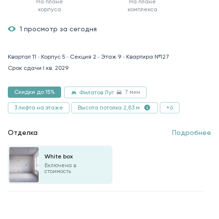
На плане
На плане
корпуса
комплекса
1 просмотр за сегодня
Квартал 11
Корпус 5
Секция 2
Этаж 9
Квартира №127
Срок сдачи I кв. 2029
7 мин
Скидки до 15%
Филатов Луг
3 лифта на этаже
+6
Высота потолка 2,83 м
Отделка
Подробнее
White box
Включена в
стоимость