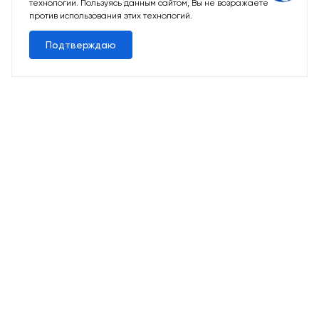
технологии. Пользуясь данным сайтом, Вы не возражаете
против использования этих технологий.
Подтверждаю
10 свободных мест
Машино-места
от 2 424 715 ₽
Парковочное место для машины
Выбрать машино-место