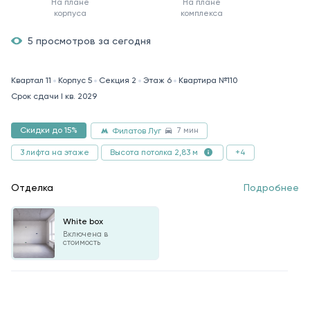
На плане
На плане
корпуса
комплекса
5 просмотров за сегодня
Квартал 11
Корпус 5
Секция 2
Этаж 6
Квартира №110
Срок сдачи I кв. 2029
7 мин
Скидки до 15%
Филатов Луг
3 лифта на этаже
+4
Высота потолка 2,83 м
Отделка
Подробнее
White box
Включена в
стоимость