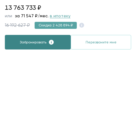
13763733
13 763 733
₽
или
за
71 547
₽/мес.
в ипотеку
16 192 627 ₽
Скидка 2 428 894 ₽
Забронировать
Перезвоните мне