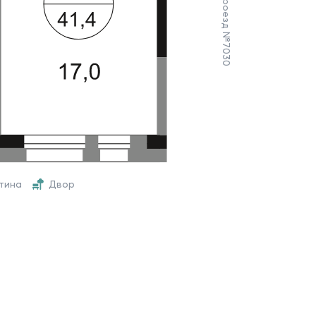
итина
Двор