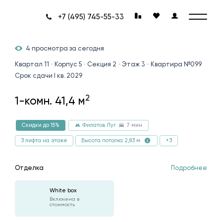
+7 (495) 745-55-33
4 просмотра за сегодня
Квартал 11
Корпус 5
Секция 2
Этаж 3
Квартира №099
Срок сдачи I кв. 2029
2
1-комн. 41,4 м
7 мин
Скидки до 15%
Филатов Луг
3 лифта на этаже
+3
Высота потолка 2,83 м
Отделка
Подробнее
White box
Включена в
стоимость