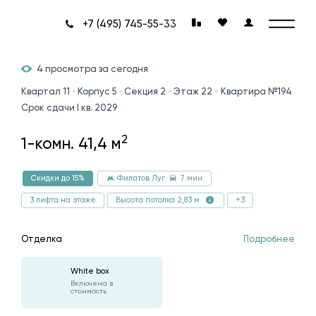
+7 (495) 745-55-33
4 просмотра за сегодня
Квартал 11
Корпус 5
Секция 2
Этаж 22
Квартира №194
Срок сдачи I кв. 2029
2
1-комн. 41,4 м
7 мин
Скидки до 15%
Филатов Луг
3 лифта на этаже
+3
Высота потолка 2,83 м
Отделка
Подробнее
White box
Включена в
стоимость