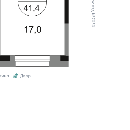
итина
Двор