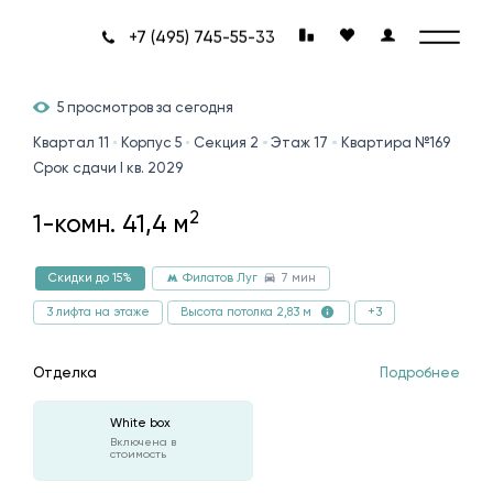
+7 (495) 745-55-33
5 просмотров за сегодня
Квартал 11
Корпус 5
Секция 2
Этаж 17
Квартира №169
Срок сдачи I кв. 2029
2
1-комн. 41,4 м
7 мин
Скидки до 15%
Филатов Луг
3 лифта на этаже
+3
Высота потолка 2,83 м
Отделка
Подробнее
White box
Включена в
стоимость