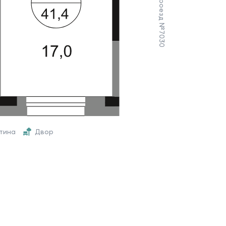
итина
Двор