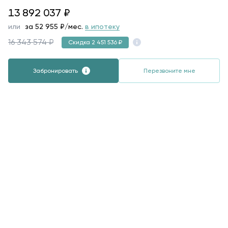
13892037
13 892 037
₽
или
за
72 214
₽/мес.
в ипотеку
16 343 574 ₽
Скидка 2 451 536 ₽
Забронировать
Перезвоните мне