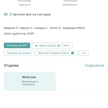
На плане
На плане
корпуса
комплекса
2 просмотра за сегодня
Квартал 11
Корпус 5
Секция 2
Этаж 12
Квартира №140
Срок сдачи I кв. 2029
7 мин
Скидки до 15%
Филатов Луг
3 лифта на этаже
+4
Высота потолка 2,83 м
Отделка
Подробнее
White box
Включена в
стоимость